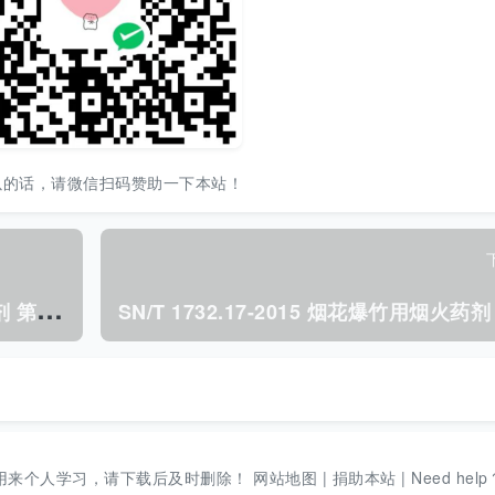
以的话，请微信扫码赞助一下本站！
S
N/T 1732.8-2014 烟花爆竹用烟火药剂 第8部分:钠含量的测定.pdf
用来个人学习，请下载后及时删除！
网站地图
|
捐助本站
|
Need help