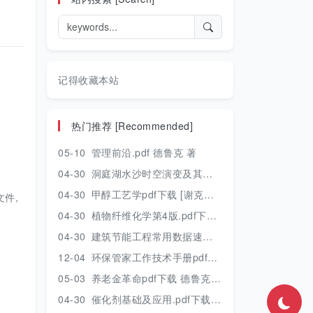
记得收藏本站
热门推荐 [Recommended]
05-10
管理前沿.pdf 德鲁克 著
04-30
洞庭湖水沙时空演变及其对水资源安全的影响研究.pdf 胡光伟 著 2017年版
04-30
甲醇工艺学pdf下载 [谢克昌 房鼎业主编] 2010年版
件,
04-30
植物纤维化学第4版.pdf下载 [裴继诚主编] 2012年版
04-30
建筑节能工程常用数据速查手册.pdf下载 [陈慢勤著] 2010年版
12-04
环保管家工作技术手册pdf下载 2019年版
05-03
养老金革命pdf下载 德鲁克 著
04-30
催化剂基础及应用.pdf下载 [季生福 张谦温 赵彬侠编] 2011年版