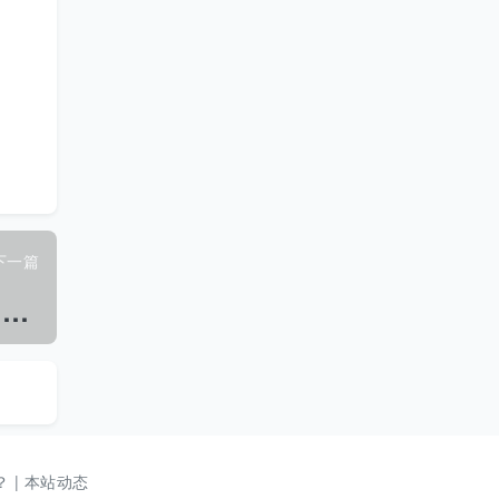
下一篇
S
N/T 1732.17-2015 烟花爆竹用烟火药剂 第17部分: 六氯代苯的检测方法气相色谱法.pdf
？
|
本站动态