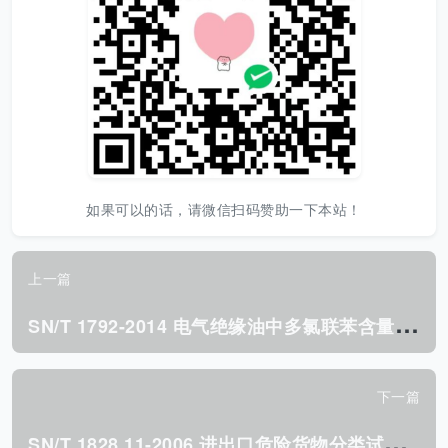
如果可以的话，请微信扫码赞助一下本站！
上一篇
S
N/T 1792-2014 电气绝缘油中多氯联苯含量的测定 气相色谱法.pdf
下一篇
S
N/T 1828.11-2006 进出口危险货物分类试验方法 第11部分:易燃固体.pdf