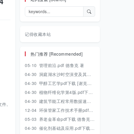
4
记得收藏本站
热门推荐 [Recommended]
05-10
管理前沿.pdf 德鲁克 著
04-30
洞庭湖水沙时空演变及其对水资源安全的影响研究.pdf 胡光伟 著 2017年版
04-30
甲醇工艺学pdf下载 [谢克昌 房鼎业主编] 2010年版
04-30
植物纤维化学第4版.pdf下载 [裴继诚主编] 2012年版
04-30
建筑节能工程常用数据速查手册.pdf下载 [陈慢勤著] 2010年版
件,
12-04
环保管家工作技术手册pdf下载 2019年版
05-03
养老金革命pdf下载 德鲁克 著
04-30
催化剂基础及应用.pdf下载 [季生福 张谦温 赵彬侠编] 2011年版