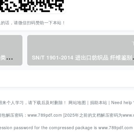
以的话，请微信扫码赞助一下本站！
S
N/T 1828.15-2006 进出口危险货物分类试验方法 第15部分:自热固体.pdf
N/T 1901-2014 进出口
用来个人学习，请下载后及时删除！
网站地图
|
捐助本站
|
Need help
码：www.789pdf.com [2025年之前的文档解压密码为www.d
ession password for the compressed package is www.789pdf.co