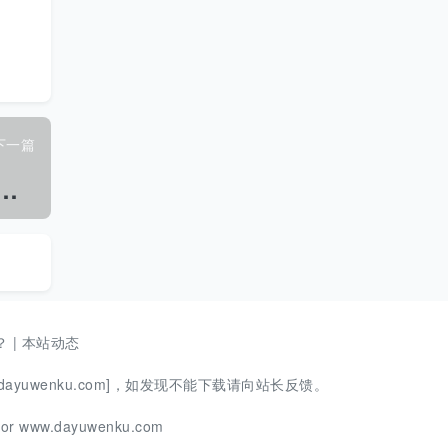
下一篇
S
纺织品 纤维鉴别方法 聚酯类纤维(聚乳酸、聚对苯二甲 酸丙二醇酯、聚对苯二甲酸丁二醇酯).pdf
？
|
本站动态
ayuwenku.com]，如发现不能下载请向站长反馈。
m or www.dayuwenku.com