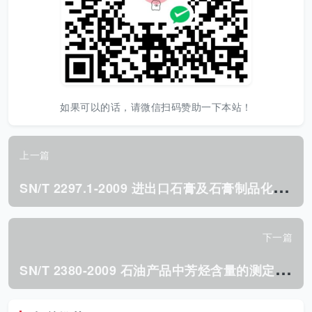
如果可以的话，请微信扫码赞助一下本站！
上一篇
S
N/T 2297.1-2009 进出口石膏及石膏制品化学分析方法 第1部分:锶含量的测定.pdf
下一篇
S
N/T 2380-2009 石油产品中芳烃含量的测定 高效液相色谱法.pdf