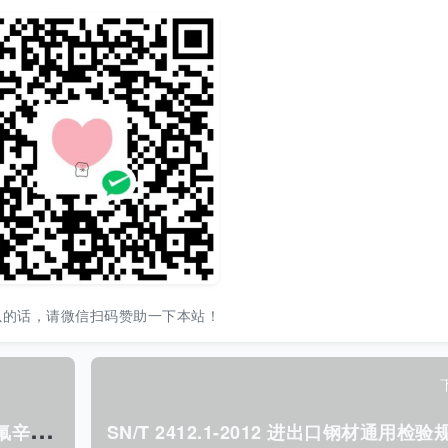
以的话，请微信扫码赞助一下本站！
S
N/T 2392-2009 进出口化工产品中全氟辛烷磺酸的测定 液相色谱-质谱/质谱法.pdf