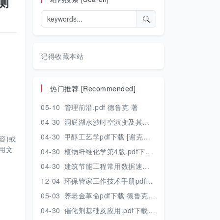
测
记得收藏本站
热门推荐 [Recommended]
05-10
管理前沿.pdf 德鲁克 著
04-30
洞庭湖水沙时空演变及其对水资源安全的影响研究.pdf 胡光伟 著 2017年版
04-30
甲醇工艺学pdf下载 [谢克昌 房鼎业主编] 2010年版
容)或
用文
04-30
植物纤维化学第4版.pdf下载 [裴继诚主编] 2012年版
04-30
建筑节能工程常用数据速查手册.pdf下载 [陈慢勤著] 2010年版
12-04
环保管家工作技术手册pdf下载 2019年版
05-03
养老金革命pdf下载 德鲁克 著
04-30
催化剂基础及应用.pdf下载 [季生福 张谦温 赵彬侠编] 2011年版