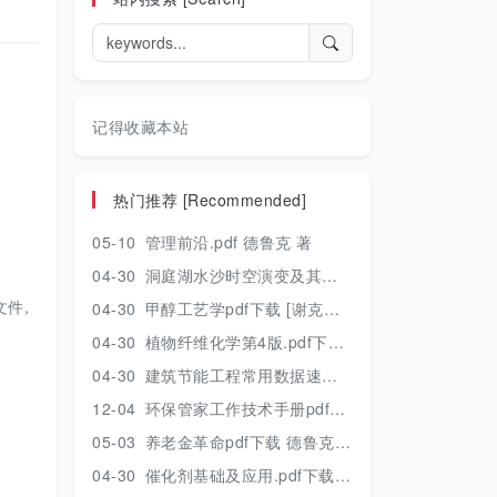
记得收藏本站
热门推荐 [Recommended]
05-10
管理前沿.pdf 德鲁克 著
04-30
洞庭湖水沙时空演变及其对水资源安全的影响研究.pdf 胡光伟 著 2017年版
件,
04-30
甲醇工艺学pdf下载 [谢克昌 房鼎业主编] 2010年版
04-30
植物纤维化学第4版.pdf下载 [裴继诚主编] 2012年版
04-30
建筑节能工程常用数据速查手册.pdf下载 [陈慢勤著] 2010年版
12-04
环保管家工作技术手册pdf下载 2019年版
05-03
养老金革命pdf下载 德鲁克 著
04-30
催化剂基础及应用.pdf下载 [季生福 张谦温 赵彬侠编] 2011年版