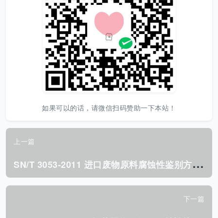
如果可以的话，请微信扫码赞助一下本站！
上一篇
S
N/T 3053-2011 进口废物原料腐蚀性鉴别方法.pdf
下一篇