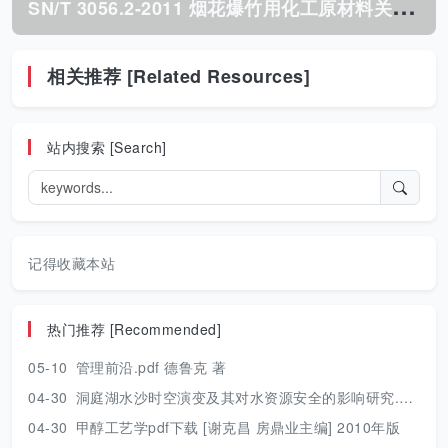
S
N/T 3056.2-2011 烟花爆竹用化工原材料关键指标的测定 第2部分:氟硅酸钠.pdf
相关推荐 [Related Resources]
站内搜索 [Search]
记得收藏本站
热门推荐 [Recommended]
05-10
管理前沿.pdf 德鲁克 著
04-30
洞庭湖水沙时空演变及其对水资源安全的影响研究.pdf 胡光伟 著 2017年版
04-30
甲醇工艺学pdf下载 [谢克昌 房鼎业主编] 2010年版