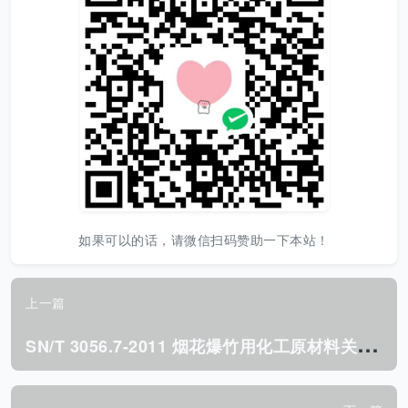
如果可以的话，请微信扫码赞助一下本站！
上一篇
S
N/T 3056.7-2011 烟花爆竹用化工原材料关键指标的测定 第7部分:硫酸铜.pdf