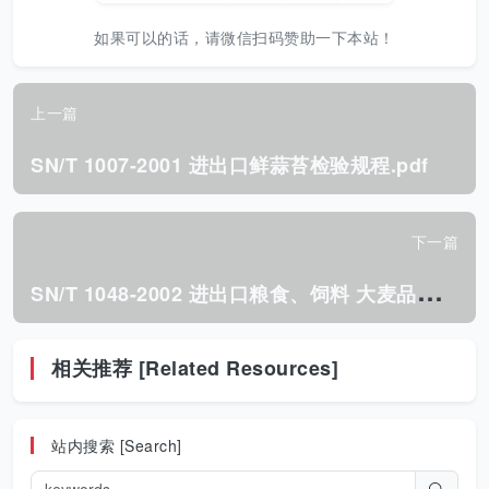
如果可以的话，请微信扫码赞助一下本站！
上一篇
SN/T 1007-2001 进出口鲜蒜苔检验规程.pdf
下一篇
S
N/T 1048-2002 进出口粮食、饲料 大麦品种鉴定 蛋白质电泳分析法.pdf
相关推荐 [Related Resources]
站内搜索 [Search]