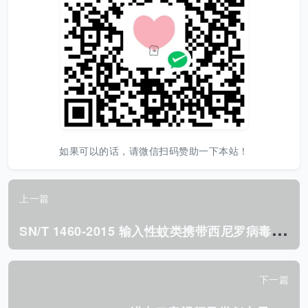
如果可以的话，请微信扫码赞助一下本站！
上一篇
S
N/T 1460-2015 输入性蚊类携带西尼罗病毒与圣路易脑炎 病毒的检测方法.pdf
下一篇