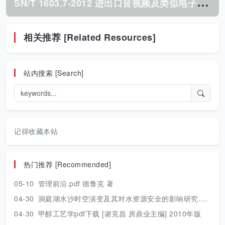
S
N/T 1603.7-2012 进出口音视频及类似电子设备检验规程 第7部分:激光唱机.pdf
相关推荐 [Related Resources]
站内搜索 [Search]
记得收藏本站
热门推荐 [Recommended]
05-10
管理前沿.pdf 德鲁克 著
04-30
洞庭湖水沙时空演变及其对水资源安全的影响研究.pdf 胡光伟 著 2017年版
04-30
甲醇工艺学pdf下载 [谢克昌 房鼎业主编] 2010年版