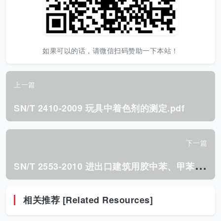
如果可以的话，请微信扫码赞助一下本站！
上一篇
SN/T 2410-2009 玩具中着色剂的测定.pdf
下一篇
S
N/T 2553-2010 进出口建筑用胶中苯、甲苯、二甲苯、 游离甲苯二异氰酸酯及邻苯二甲酸酯类 增塑剂的测定.pdf
相关推荐 [Related Resources]