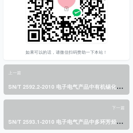
如果可以的话，请微信扫码赞助一下本站！
上一篇
S
N/T 2592.2-2010 电子电气产品中有机锡化合物的测定 第2部分:傅立叶变换红外光谱筛选法.pdf
下一篇
S
N/T 2593.1-2010 电子电气产品中多环芳烃的测定 第1部分:高效液相色谱法.pdf