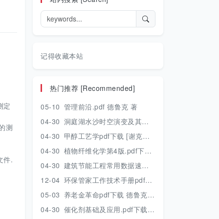
记得收藏本站
热门推荐 [Recommended]
测定
05-10
管理前沿.pdf 德鲁克 著
04-30
洞庭湖水沙时空演变及其对水资源安全的影响研究.pdf 胡光伟 著 2017年版
的测
04-30
甲醇工艺学pdf下载 [谢克昌 房鼎业主编] 2010年版
04-30
植物纤维化学第4版.pdf下载 [裴继诚主编] 2012年版
件.
04-30
建筑节能工程常用数据速查手册.pdf下载 [陈慢勤著] 2010年版
12-04
环保管家工作技术手册pdf下载 2019年版
05-03
养老金革命pdf下载 德鲁克 著
04-30
催化剂基础及应用.pdf下载 [季生福 张谦温 赵彬侠编] 2011年版