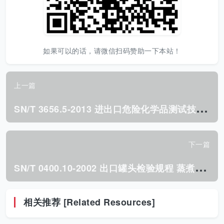
如果可以的话，请微信扫码赞助一下本站！
上一篇
S
N/T 3656.5-2013 进出口危险化学品测试技术规范 第5部分:氧化剂和有机过氧化物.pdf
下一篇
S
N/T 0400.10-2002 出口罐头检验规程 蒸煮袋食品.pdf
相关推荐 [Related Resources]