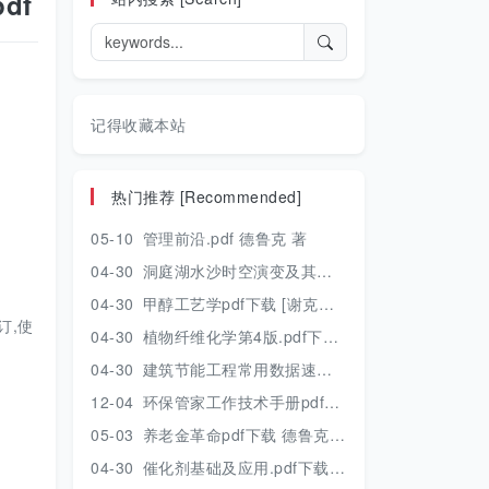
df
记得收藏本站
热门推荐 [Recommended]
05-10
管理前沿.pdf 德鲁克 著
04-30
洞庭湖水沙时空演变及其对水资源安全的影响研究.pdf 胡光伟 著 2017年版
04-30
甲醇工艺学pdf下载 [谢克昌 房鼎业主编] 2010年版
订,使
04-30
植物纤维化学第4版.pdf下载 [裴继诚主编] 2012年版
04-30
建筑节能工程常用数据速查手册.pdf下载 [陈慢勤著] 2010年版
12-04
环保管家工作技术手册pdf下载 2019年版
05-03
养老金革命pdf下载 德鲁克 著
04-30
催化剂基础及应用.pdf下载 [季生福 张谦温 赵彬侠编] 2011年版