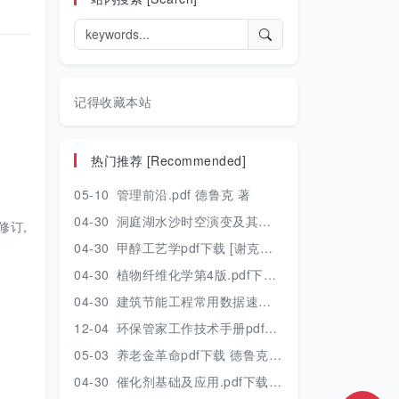
记得收藏本站
热门推荐 [Recommended]
05-10
管理前沿.pdf 德鲁克 著
04-30
洞庭湖水沙时空演变及其对水资源安全的影响研究.pdf 胡光伟 著 2017年版
修订,
04-30
甲醇工艺学pdf下载 [谢克昌 房鼎业主编] 2010年版
04-30
植物纤维化学第4版.pdf下载 [裴继诚主编] 2012年版
04-30
建筑节能工程常用数据速查手册.pdf下载 [陈慢勤著] 2010年版
12-04
环保管家工作技术手册pdf下载 2019年版
05-03
养老金革命pdf下载 德鲁克 著
04-30
催化剂基础及应用.pdf下载 [季生福 张谦温 赵彬侠编] 2011年版