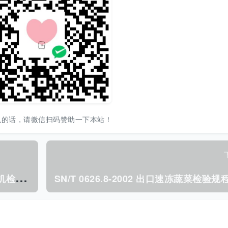
以的话，请微信扫码赞助一下本站！
S
N/T 0619-1996 出口便携式调频收音机检验规程.pdf