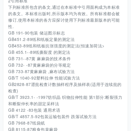
2引用标准
下列标准所包含的条文,通过在本标准中引用面构成为本标准
的条文。本标准出版时,所示版本均为有效。所有标准都会被
修订,使用本标准的各方应探讨使用下列标准最新版本的可能
性.
GB 191-90包装 储运图示标志
GB451.2-89纸和纸板定量的测定法
GB453-89纸和纸板抗张强度的测定法(恒速加荷法>
GB 455.1--89纸撕裂度 的测定法
GB 731--87黄 麻麻袋的技术条件
GB 732- -87黄麻麻袋的分等规定
GB 733-87黄麻麻袋 ,麻布试验方法
GB/T 1040-92塑料拉伸 性能试验方法
GB2828-87遝批检查计数抽样程序及抽样表(适用于连续批的
检查)
GB/T 3923.1- -1997纺织晶 织物拉伸性能 第1部分:断裂强力
和断裂仲长率的甜定采样法
GB 4122 -83包装 通用术语
GB/T 4857.5-92包装运输包装件 跌落试验方法
GB 7968-87纸袋紙
GB 8115-87粮食包裴麻袋