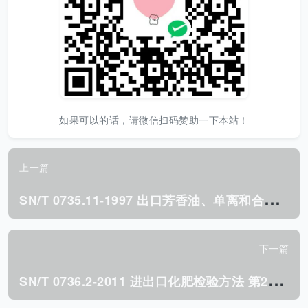
如果可以的话，请微信扫码赞助一下本站！
上一篇
S
N/T 0735.11-1997 出口芳香油、单离和合成香料醛和酮的测定 羟胺法.pdf
下一篇
S
N/T 0736.2-2011 进出口化肥检验方法 第2部分:水分的测定.pdf