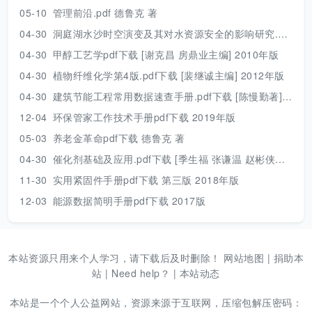
05-10
管理前沿.pdf 德鲁克 著
04-30
洞庭湖水沙时空演变及其对水资源安全的影响研究.pdf 胡光伟 著 2017年版
04-30
甲醇工艺学pdf下载 [谢克昌 房鼎业主编] 2010年版
04-30
植物纤维化学第4版.pdf下载 [裴继诚主编] 2012年版
04-30
建筑节能工程常用数据速查手册.pdf下载 [陈慢勤著] 2010年版
12-04
环保管家工作技术手册pdf下载 2019年版
05-03
养老金革命pdf下载 德鲁克 著
04-30
催化剂基础及应用.pdf下载 [季生福 张谦温 赵彬侠编] 2011年版
11-30
实用紧固件手册pdf下载 第三版 2018年版
12-03
能源数据简明手册pdf下载 2017版
本站资源只用来个人学习，请下载后及时删除！
网站地图
|
捐助本
站
|
Need help？
|
本站动态
本站是一个个人公益网站，资源来源于互联网，压缩包解压密码：