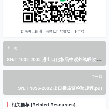
如果可以的话，请微信扫码赞助一下本站！
上一篇
S
N/T 1032-2002 进出口化妆品中紫外线吸收剂的测定 液相色谱法.pdf
下一篇
SN/T 1036-2002 出口番茄酱检验规程.pdf
相关推荐 [Related Resources]