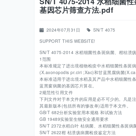
SN/T 4075-2014 水
基因芯片筛查方法.pdf
2024年07月31日
SN/T 4075
SUPPORT THIS WEBSITE!
SN/T 4075-2014 水稻细菌性条斑病菌、柑桔
1范围
本标准规定了进出境植物检疫中水稻细菌性条斑病菌( Xrant
(X.axonopodis pr.ciri ;Xac)和甘蓝黑腐病菌(X.
本标准适用于进出境水稻及其产品中水稻细菌性条
蓝黑窗病菌的基因芯片算在。
2规范性引用文件
下列文件对于本文件的应用是必不可少的。凡是注
其最新版本(包括所有的惨改单)适用于本文件。
GB/T 682分析实验室用本规格 和试验方法
GB 19489实验室生物安全通用要求
SN/T 2372水稻白叶 枯病菌、水稻细菌性条斑
SN/T 2622柑 枯溃疡病菌检疫鉴定方法