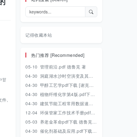
的
记得收藏本站
热门推荐 [Recommended]
05-10
管理前沿.pdf 德鲁克 著
04-30
洞庭湖水沙时空演变及其对水资源安全的影响研究.pdf 胡光伟 著 2017年版
中甘
04-30
甲醇工艺学pdf下载 [谢克昌 房鼎业主编] 2010年版
04-30
植物纤维化学第4版.pdf下载 [裴继诚主编] 2012年版
件,
04-30
建筑节能工程常用数据速查手册.pdf下载 [陈慢勤著] 2010年版
12-04
环保管家工作技术手册pdf下载 2019年版
05-03
养老金革命pdf下载 德鲁克 著
04-30
催化剂基础及应用.pdf下载 [季生福 张谦温 赵彬侠编] 2011年版