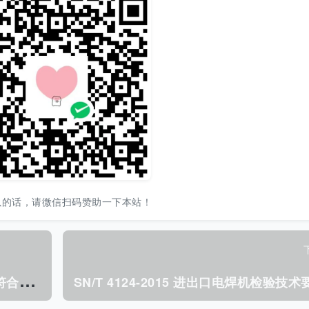
以的话，请微信扫码赞助一下本站！
S
N/T 3982.6-2017 进出口纺织品质量符合性评价方法 梭织服装第6 部分:防寒服.pdf