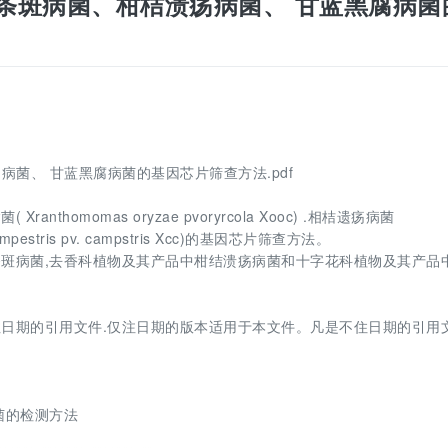
稻细菌性条斑病菌、柑桔溃疡病菌、 甘蓝黑腐病菌
溃疡病菌、 甘蓝黑腐病菌的基因芯片筛查方法.pdf
homomas oryzae pvoryrcola Xooc) .相桔遗疡病菌
campestris pv. campstris Xcc)的基因芯片筛查方法。
斑病菌,去香科植物及其产品中柑结溃疡病菌和十字花科植物及其产品
日期的引用文件.仅注日期的版本适用于本文件。凡是不住日期的引用文
病菌的检测方法