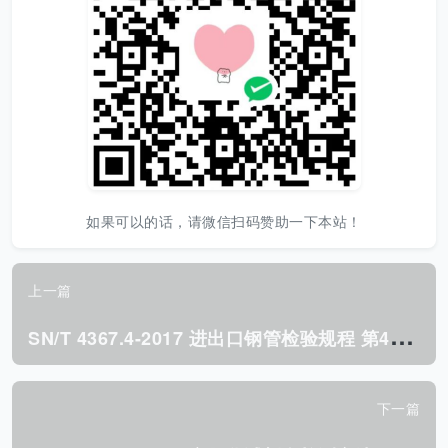
如果可以的话，请微信扫码赞助一下本站！
上一篇
S
N/T 4367.4-2017 进出口钢管检验规程 第4部分:石油天然气道焊管.pdf
下一篇