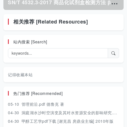
S
N/T 4532.3-2017 商品化试剂盒检测方法 β-内酰胺类 方法三.pdf
相关推荐 [Related Resources]
站内搜索 [Search]
记得收藏本站
热门推荐 [Recommended]
05-10
管理前沿.pdf 德鲁克 著
04-30
洞庭湖水沙时空演变及其对水资源安全的影响研究.pdf 胡光伟 著 2017年版
04-30
甲醇工艺学pdf下载 [谢克昌 房鼎业主编] 2010年版