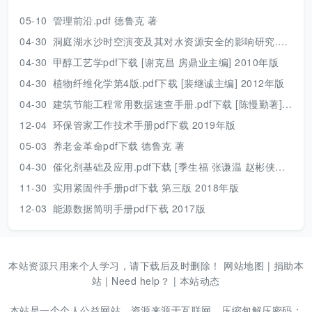
05-10
管理前沿.pdf 德鲁克 著
04-30
洞庭湖水沙时空演变及其对水资源安全的影响研究.pdf 胡光伟 著 2017年版
04-30
甲醇工艺学pdf下载 [谢克昌 房鼎业主编] 2010年版
04-30
植物纤维化学第4版.pdf下载 [裴继诚主编] 2012年版
04-30
建筑节能工程常用数据速查手册.pdf下载 [陈慢勤著] 2010年版
12-04
环保管家工作技术手册pdf下载 2019年版
05-03
养老金革命pdf下载 德鲁克 著
04-30
催化剂基础及应用.pdf下载 [季生福 张谦温 赵彬侠编] 2011年版
11-30
实用紧固件手册pdf下载 第三版 2018年版
12-03
能源数据简明手册pdf下载 2017版
本站资源只用来个人学习，请下载后及时删除！
网站地图
|
捐助本
站
|
Need help？
|
本站动态
本站是一个个人公益网站，资源来源于互联网，压缩包解压密码：