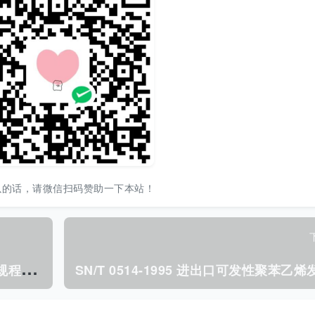
以的话，请微信扫码赞助一下本站！
S
N/T 0506-2014 进出口提升设备检验规程 手动、电动葫芦.pdf