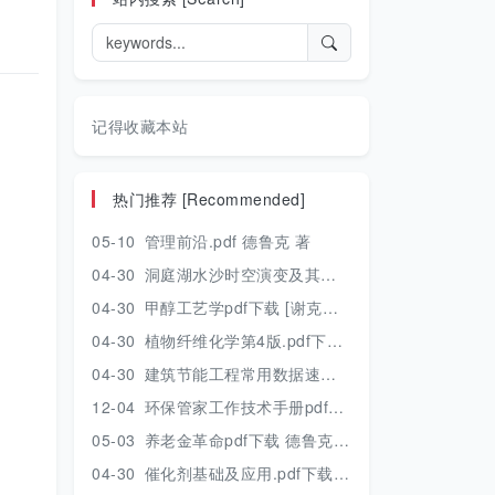
记得收藏本站
热门推荐 [Recommended]
05-10
管理前沿.pdf 德鲁克 著
04-30
洞庭湖水沙时空演变及其对水资源安全的影响研究.pdf 胡光伟 著 2017年版
04-30
甲醇工艺学pdf下载 [谢克昌 房鼎业主编] 2010年版
04-30
植物纤维化学第4版.pdf下载 [裴继诚主编] 2012年版
04-30
建筑节能工程常用数据速查手册.pdf下载 [陈慢勤著] 2010年版
12-04
环保管家工作技术手册pdf下载 2019年版
05-03
养老金革命pdf下载 德鲁克 著
04-30
催化剂基础及应用.pdf下载 [季生福 张谦温 赵彬侠编] 2011年版