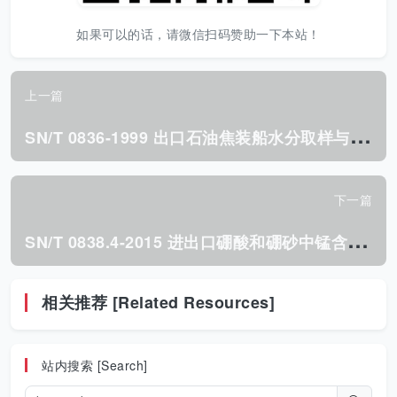
如果可以的话，请微信扫码赞助一下本站！
上一篇
S
N/T 0836-1999 出口石油焦装船水分取样与测定方法.pdf
下一篇
S
N/T 0838.4-2015 进出口硼酸和硼砂中锰含量测定方法 火焰原子吸收分光光度法.pdf
相关推荐 [Related Resources]
站内搜索 [Search]