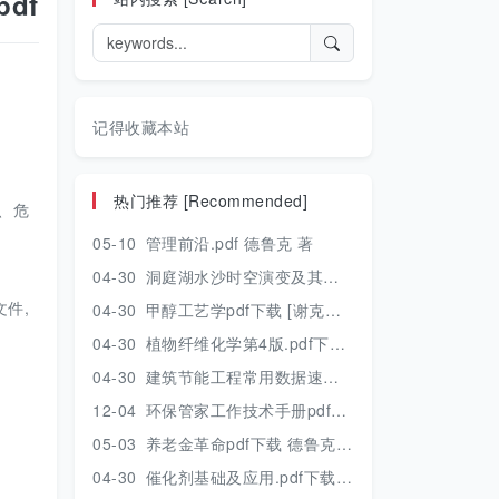
df
记得收藏本站
热门推荐 [Recommended]
、危
05-10
管理前沿.pdf 德鲁克 著
04-30
洞庭湖水沙时空演变及其对水资源安全的影响研究.pdf 胡光伟 著 2017年版
件,
04-30
甲醇工艺学pdf下载 [谢克昌 房鼎业主编] 2010年版
04-30
植物纤维化学第4版.pdf下载 [裴继诚主编] 2012年版
04-30
建筑节能工程常用数据速查手册.pdf下载 [陈慢勤著] 2010年版
12-04
环保管家工作技术手册pdf下载 2019年版
05-03
养老金革命pdf下载 德鲁克 著
04-30
催化剂基础及应用.pdf下载 [季生福 张谦温 赵彬侠编] 2011年版