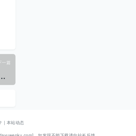
下一篇
S
014 出口泵检验规程 独立式无轴封循环泵的能效.pdf
？
|
本站动态
ayuwenku.com]，如发现不能下载请向站长反馈。