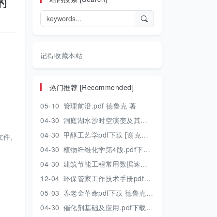
的
记得收藏本站
热门推荐 [Recommended]
05-10
管理前沿.pdf 德鲁克 著
04-30
洞庭湖水沙时空演变及其对水资源安全的影响研究.pdf 胡光伟 著 2017年版
04-30
甲醇工艺学pdf下载 [谢克昌 房鼎业主编] 2010年版
件,
04-30
植物纤维化学第4版.pdf下载 [裴继诚主编] 2012年版
04-30
建筑节能工程常用数据速查手册.pdf下载 [陈慢勤著] 2010年版
12-04
环保管家工作技术手册pdf下载 2019年版
05-03
养老金革命pdf下载 德鲁克 著
04-30
催化剂基础及应用.pdf下载 [季生福 张谦温 赵彬侠编] 2011年版