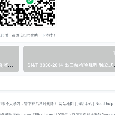
以的话，请微信扫码赞助一下本站！
S
N/T 3659-2013 国境口岸流行性腮腺炎监测规程.pdf
N/T 3830-2
用来个人学习，请下载后及时删除！
网站地图
|
捐助本站
|
Need help
码：www.789pdf.com [2025年之前的文档解压密码为www.d