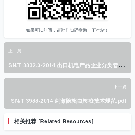
如果可以的话，请微信扫码赞助一下本站！
上一篇
S
N/T 3832.3-2014 出口机电产品企业分类管理 第3部分:产品风险分级基本要求.pdf
下一篇
SN/T 3988-2014 刺激隐核虫检疫技术规范.pdf
相关推荐 [Related Resources]