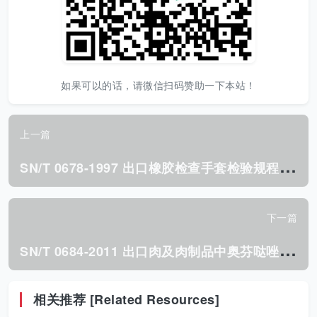
如果可以的话，请微信扫码赞助一下本站！
上一篇
S
N/T 0678-1997 出口橡胶检查手套检验规程.pdf
下一篇
S
N/T 0684-2011 出口肉及肉制品中奥芬哒唑、芬苯哒唑、 苯硫胍及奥芬哒唑砜残留量检测方法 液相色谱-质谱/质谱法.pdf
相关推荐 [Related Resources]