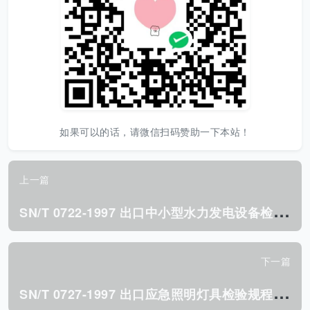
如果可以的话，请微信扫码赞助一下本站！
上一篇
S
N/T 0722-1997 出口中小型水力发电设备检验规程.pdf
下一篇
S
N/T 0727-1997 出口应急照明灯具检验规程.pdf