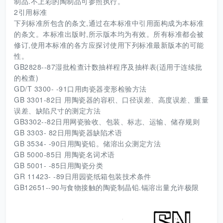
制品.不上彩的陶制品可参照执行。
2引用标准
下列标准所包含的条文,通过在本标准中引用面构成为本标准
的条文。本标准出版时,所示版本均为有效。所有标准都会被
修订,使用本标准的各方应探讨使用下列标准最新版本的可能
性。
GB2828--87湿批检查计数抽样程序及抽样表(适用于连续批
的检查)
GD/T 3300- -91口用肉瓷器变形检验方法
GB 3301-82日 用陶瓷器的容积、口径误差、高度误差、重量
误差、缺陷尺寸的测定方法
GB3302--82日用网瓷验收、包装、标志、运输、储存规则
GB 3303- 82日用陶瓷器缺陷术语
GB 3534- -90日用陶瓷铅。储溶出众测定方法
GB 5000-85日 用陶瓷名词术语
GB 5001- -85日用陶瓷分类
GR 11423- -89日用园瓷纸箱包装技术条件
GB12651--90与食物接触的陶瓷制晶铅.镉溶出量允许极限