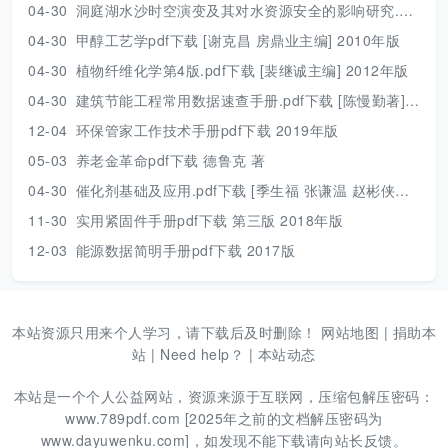
04-30
洞庭湖水沙时空演变及其对水资源安全的影响研究.pdf 胡光伟 著 2017年版
04-30
甲醇工艺学pdf下载 [谢克昌 房鼎业主编] 2010年版
04-30
植物纤维化学第4版.pdf下载 [裴继诚主编] 2012年版
04-30
建筑节能工程常用数据速查手册.pdf下载 [陈慢勤著] 2010年版
12-04
环保管家工作技术手册pdf下载 2019年版
05-03
养老金革命pdf下载 德鲁克 著
04-30
催化剂基础及应用.pdf下载 [季生福 张谦温 赵彬侠编] 2011年版
11-30
实用紧固件手册pdf下载 第三版 2018年版
12-03
能源数据简明手册pdf下载 2017版
本站资源只用来个人学习，请下载后及时删除！
网站地图
|
捐助本
站
|
Need help？
|
本站动态
本站是一个个人公益网站，资源来源于互联网，压缩包解压密码：
www.789pdf.com [2025年之前的文档解压密码为
www.dayuwenku.com]，如发现不能下载请向站长反馈。