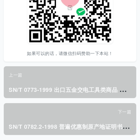
如果可以的话，请微信扫码赞助一下本站！
上一篇
S
N/T 0773-1999 出口五金交电工具类商品 运输包装检验规程.pdf
下一篇
S
N/T 0782.2-1998 普遍优惠制原产地证明书报文.pdf