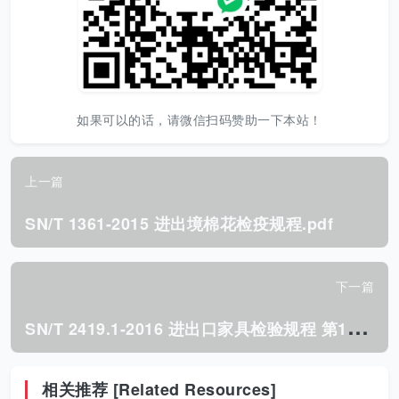
如果可以的话，请微信扫码赞助一下本站！
上一篇
SN/T 1361-2015 进出境棉花检疫规程.pdf
下一篇
S
N/T 2419.1-2016 进出口家具检验规程 第1部分:一般家具.pdf
相关推荐 [Related Resources]