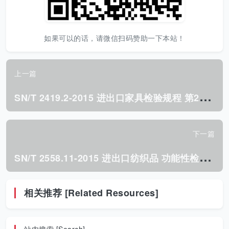
如果可以的话，请微信扫码赞助一下本站！
上一篇
S
N/T 2419.2-2015 进出口家具检验规程 第2部分:儿童家具.pdf
下一篇
S
N/T 2558.11-2015 进出口纺织品 功能性检测方法 第11部分:防沾水、防油、易去油污性能.pdf
相关推荐 [Related Resources]