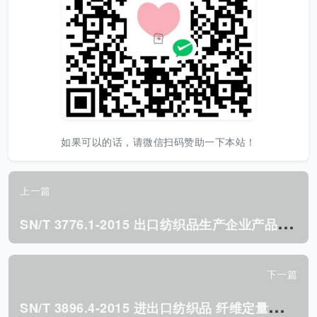
如果可以的话，请微信扫码赞助一下本站！
上一篇
S
N/T 3776.1-2015 出口纺织品生产企业产品质量保证能力 评价规范 第1部分:纺织原料.pdf
下一篇
S
N/T 3896.4-2015 进出口纺织品 纤维定量分析 近红外法 第4部分:棉与聚氨酯弹性纤维的混合物.pdf