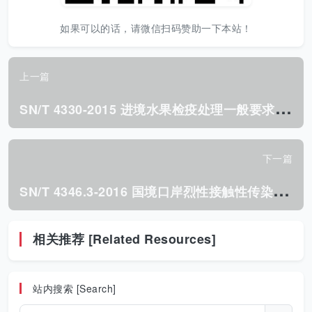
如果可以的话，请微信扫码赞助一下本站！
上一篇
S
N/T 4330-2015 进境水果检疫处理一般要求.pdf
下一篇
S
N/T 4346.3-2016 国境口岸烈性接触性传染病卫生检疫 技术规范 第3部分:风险交流.pdf
相关推荐 [Related Resources]
站内搜索 [Search]