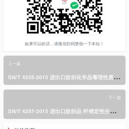
如果可以的话，请微信扫码赞助一下本站！
上一篇
S
N/T 4355-2015 进出口纺织化学品毒理性质(Q)SAR模型 评估规范.pdf
下一篇
S
N/T 4357-2015 进出口纺织品 纤维定性分析 陶瓷、 玄武岩、聚苯硫醚和聚醚醚酮纤维.pdf