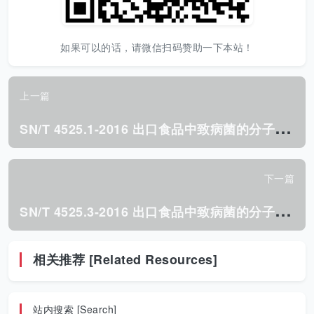
如果可以的话，请微信扫码赞助一下本站！
上一篇
S
N/T 4525.1-2016 出口食品中致病菌的分子分型 MLST方法 第1部分:沙门氏菌.pdf
下一篇
S
N/T 4525.3-2016 出口食品中致病菌的分子分型 MLST方法 第3部分:副溶血性弧菌.pdf
相关推荐 [Related Resources]
站内搜索 [Search]