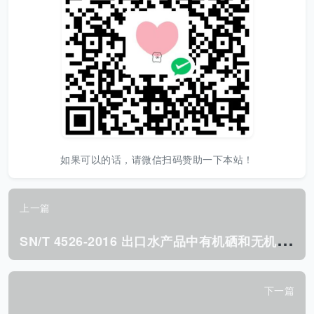
如果可以的话，请微信扫码赞助一下本站！
上一篇
S
N/T 4526-2016 出口水产品中有机硒和无机硒的测定 氢化物发生原子荧光光谱法.pdf
下一篇