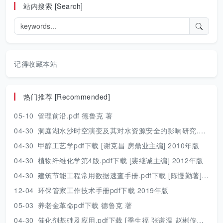
站内搜索 [Search]
记得收藏本站
热门推荐 [Recommended]
05-10
管理前沿.pdf 德鲁克 著
04-30
洞庭湖水沙时空演变及其对水资源安全的影响研究.pdf 胡光伟 著 2017年版
04-30
甲醇工艺学pdf下载 [谢克昌 房鼎业主编] 2010年版
04-30
植物纤维化学第4版.pdf下载 [裴继诚主编] 2012年版
04-30
建筑节能工程常用数据速查手册.pdf下载 [陈慢勤著] 2010年版
12-04
环保管家工作技术手册pdf下载 2019年版
05-03
养老金革命pdf下载 德鲁克 著
04-30
催化剂基础及应用.pdf下载 [季生福 张谦温 赵彬侠编] 2011年版