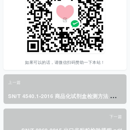
如果可以的话，请微信扫码赞助一下本站！
上一篇
S
N/T 4540.1-2016 商品化试剂盒检测方法 孔雀石绿 方法一.pdf
下一篇