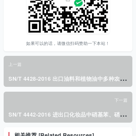
如果可以的话，请微信扫码赞助一下本站！
上一篇
S
N/T 4428-2016 出口油料和植物油中多种农药残留量的 测定液相色谱- 质谱/质谱法.pdf
下一篇
S
N/T 4442-2016 进出口化妆品中硝基苯、硝基 甲苯、二硝基甲苯的检测方法.pdf
相关推荐 [Related Resources]