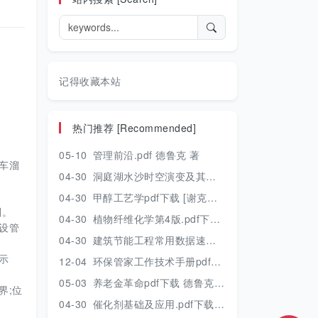
记得收藏本站
热门推荐 [Recommended]
05-10
管理前沿.pdf 德鲁克 著
车溜
04-30
洞庭湖水沙时空演变及其对水资源安全的影响研究.pdf 胡光伟 著 2017年版
04-30
甲醇工艺学pdf下载 [谢克昌 房鼎业主编] 2010年版
则。
04-30
植物纤维化学第4版.pdf下载 [裴继诚主编] 2012年版
设管
04-30
建筑节能工程常用数据速查手册.pdf下载 [陈慢勤著] 2010年版
示
12-04
环保管家工作技术手册pdf下载 2019年版
05-03
养老金革命pdf下载 德鲁克 著
界;位
04-30
催化剂基础及应用.pdf下载 [季生福 张谦温 赵彬侠编] 2011年版