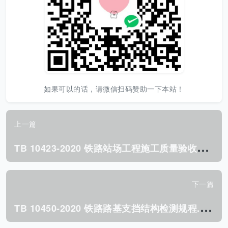
如果可以的话，请微信扫码赞助一下本站！
上一篇
T
B 10423-2020 铁路站场工程施工质量验收标准.pdf
下一篇
T
B 10450-2020 铁路路基支挡结构检测规程.pdf