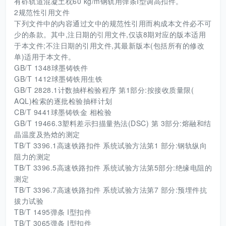
有砟轨道混凝土枕60 kg/m钢轨用弹条I型调高扣件。
2规范性引用文件
下列文件中的内容通过文中的规范性引用而构成本文件必不可
少的条款。其中,注日期的引用文件,仅该8期对应的版本适用
于本文件;不注日期的引用文件,其最新版本(包括所有的修改
单)适用于本文件。
GB/T 1348球墨铸铁件
GB/T 1412球墨铸铁用生铁
GB/T 2828.1计数抽样检验程序 第1部分:按接收质量限(
AQL)检索的逐批检验抽样计划
CB/T 9441球墨铸铁金 相检验
GB/T 19466.3塑料差示扫描量热法(DSC) 第 3部分:熔融和结
晶温度及热焓的测定
TB/T 3396.1高速铁路扣件 系统试验方法第1 部分:钢轨纵向
阻力的测定
TB/T 3396.5高速铁路扣件 系统试验方法第5部分:绝缘电阻的
测定
TB/T 3396.7高速铁路扣件 系统试验方法第7 部分:预埋件抗
拔力试验
TB/T 1495弹条 I型扣件
TB/T 3065弹条 I型扣件