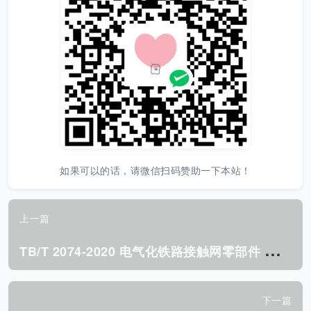
如果可以的话，请微信扫码赞助一下本站！
上一篇
T
B/T 2074-2020 电气化铁路接触网零部件 试验方法.pdf
下一篇