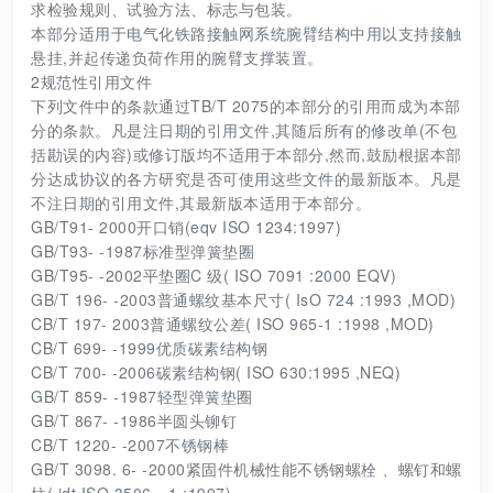
求检验规则、试验方法、标志与包装。
本部分适用于电气化铁路接触网系统腕臂结构中用以支持接触
悬挂,并起传递负荷作用的腕臂支撑装置。
2规范性引用文件
下列文件中的条款通过TB/T 2075的本部分的引用而成为本部
分的条款。凡是注日期的引用文件,其随后所有的修改单(不包
括勘误的内容)或修订版均不适用于本部分,然而,鼓励根据本部
分达成协议的各方研究是否可使用这些文件的最新版本。凡是
不注日期的引用文件,其最新版本适用于本部分。
GB/T91- 2000开口销(eqv ISO 1234:1997)
GB/T93- -1987标准型弹簧垫圈
GB/T95- -2002平垫圈C 级( ISO 7091 :2000 EQV)
GB/T 196- -2003普通螺纹基本尺寸( IsO 724 :1993 ,MOD)
CB/T 197- 2003普通螺纹公差( ISO 965-1 :1998 ,MOD)
CB/T 699- -1999优质碳素结构钢
CB/T 700- -2006碳素结构钢( ISO 630:1995 ,NEQ)
GB/T 859- -1987轻型弹簧垫圈
GB/T 867- -1986半圆头铆钉
CB/T 1220- -2007不锈钢棒
GB/T 3098. 6- -2000紧固件机械性能不锈钢螺栓 、螺钉和螺