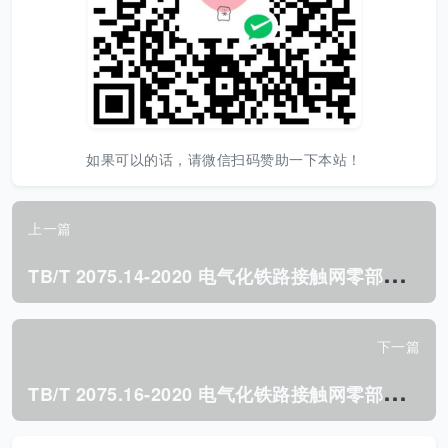
如果可以的话，请微信扫码赞助一下本站！
上一篇
T
B/T 2075.14-2020 电气化铁路接触网零部件 第14部分:弹簧补偿装置.pdf
下一篇
T
B/T 2075.16-2020 电气化铁路接触网零部件 第16部分:软横跨支撑固定装置.pdf