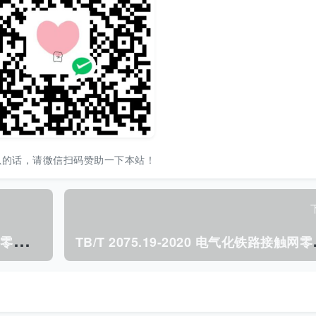
以的话，请微信扫码赞助一下本站！
T
B/T 2075.17-2020 电气化铁路接触网零部件 第17部分:软横跨连接装置.pdf
B/T 2075.1