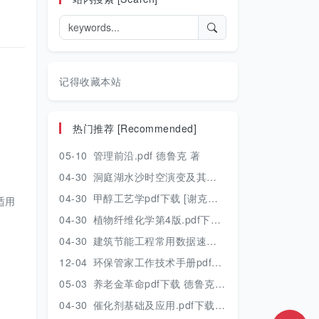
记得收藏本站
热门推荐 [Recommended]
05-10
管理前沿.pdf 德鲁克 著
04-30
洞庭湖水沙时空演变及其对水资源安全的影响研究.pdf 胡光伟 著 2017年版
04-30
甲醇工艺学pdf下载 [谢克昌 房鼎业主编] 2010年版
适用
04-30
植物纤维化学第4版.pdf下载 [裴继诚主编] 2012年版
04-30
建筑节能工程常用数据速查手册.pdf下载 [陈慢勤著] 2010年版
12-04
环保管家工作技术手册pdf下载 2019年版
05-03
养老金革命pdf下载 德鲁克 著
04-30
催化剂基础及应用.pdf下载 [季生福 张谦温 赵彬侠编] 2011年版