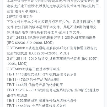
本标准适用于自动控制的驼峰调车场,作为系统和设备研制.新
建或改扩建工程设计,以及制定单项设备技术条件的依据,施工.
运营.维修可参照执行。
2规范性引用文件
下列文件对于本文件的应用是必不可少的。凡是注日期的引用
文件,仅注日期的版本适用于本文件。凡是不注8期的引用文
件,其最新版本(包括所有的修改单)适用于本文件。
GB/T 24338.4轨道交通电磁兼容第 3-2部分;机车车辆设备
(IEC 62236-3-2 :2008. MOD)
GB/T24338.5轨道交通电磁兼容第4部分:信号和通信设备的
发射与抗扰度(IEC62236-4;2008 ,MOD)
GB/T 25119- 2010 轨道交 通机车车辆电子装型(IEC 60571
:2006, MOD)
GB/T50262铁路工程基本术语标准
TB/T 1413透镜式色灯 信号机构及信号表示器
TB/T1447铁路信号产品的绝缘电阻
TB/T 1448通 信信号产晶的绝缘耐压
TB/T 1528.3- -2018铁路信号电源系统设备 第 3部分;普速铁
路信号电源屏
TB/T 1552车辆减速 器液压传动系统技术条件
TB/T 1555驼峰 专用气动系统技术条件