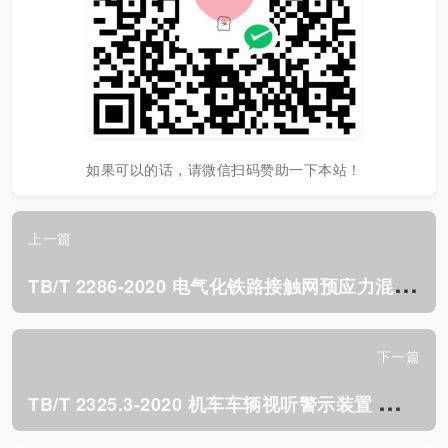
如果可以的话，请微信扫码赞助一下本站！
上一篇
T
B/T 2286-2020 电气化铁路接触网预应力混凝土支柱.pdf
下一篇
T
B/T 2325.3-2020 机车车辆视听警示装置 第3部分:电笛.pdf