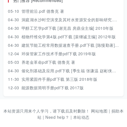
热门推荐 [Recommended]
05-10
管理前沿.pdf 德鲁克 著
04-30
洞庭湖水沙时空演变及其对水资源安全的影响研究.pdf 胡光伟 著 2017年版
04-30
甲醇工艺学pdf下载 [谢克昌 房鼎业主编] 2010年版
04-30
植物纤维化学第4版.pdf下载 [裴继诚主编] 2012年版
04-30
建筑节能工程常用数据速查手册.pdf下载 [陈慢勤著] 2010年版
12-04
环保管家工作技术手册pdf下载 2019年版
05-03
养老金革命pdf下载 德鲁克 著
04-30
催化剂基础及应用.pdf下载 [季生福 张谦温 赵彬侠编] 2011年版
11-30
实用紧固件手册pdf下载 第三版 2018年版
12-03
能源数据简明手册pdf下载 2017版
本站资源只用来个人学习，请下载后及时删除！
网站地图
|
捐助本
站
|
Need help？
|
本站动态